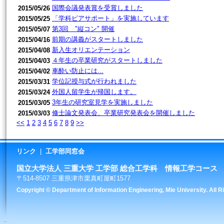
国際会議発表賞を受賞しました
2015/05/26
「学科ピアサポート」を実施しています
2015/05/25
第3回 "縦コン" 開催
2015/05/07
前期の講義がスタートしました
2015/04/16
新入生オリエンテーション
2015/04/08
４年生の卒業研究がスタートしました
2015/04/03
車酔い防止には...
2015/04/02
学位記授与式が行われました
2015/03/31
外国人留学生が帰国します。
2015/03/24
3年生の研究室見学を実施しました
2015/03/05
修士論文発表会、卒業研究発表会を開催しました
2015/03/03
<<
1
2
3
4
5
6
7
8
9
>>
リンク
|
工学部同窓会
国立大学法人 三重大学 工学部 総合工学科 情報工学コース
〒514-8507 三重県津市栗真町屋町1577
Copyright © Department of Information Engineering, Mie University. All 