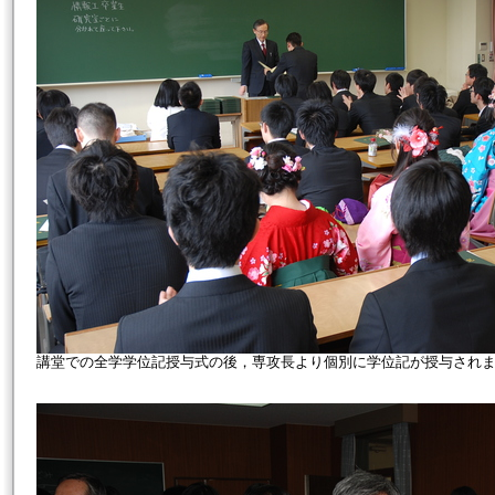
講堂での全学学位記授与式の後，専攻長より個別に学位記が授与され